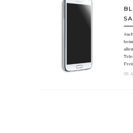
BL
SA
Auch
beim
alle
Tele
Frei
20. A